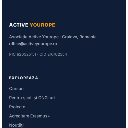
ACTIVE
YOUROPE
Asociația Active Yourope · Craiova, Romania
office@activeyourope.ro
PIC 920525151 · OID E10102554
EXPLOREAZĂ
Cursuri
Pentru școli și ONG-uri
Proiecte
Acreditare Erasmus+
Noutăți