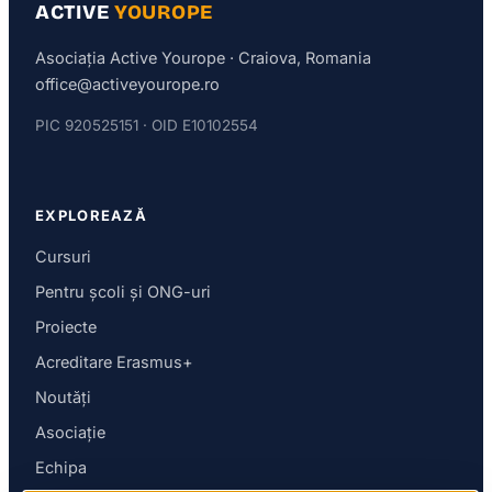
ACTIVE
YOUROPE
Asociația Active Yourope · Craiova, Romania
office@activeyourope.ro
PIC 920525151 · OID E10102554
EXPLOREAZĂ
Cursuri
Pentru școli și ONG-uri
Proiecte
Acreditare Erasmus+
Noutăți
Asociație
Echipa