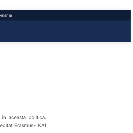
omania
în această politică.
creditat Erasmus+ KA1