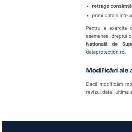
retrage consimț
primi datele într-
Pentru a exercita o
asemenea, dreptul d
Națională de Sup
dataprotection.ro
.
Modificări ale a
Dacă modificăm mod
revizui data „ultima 