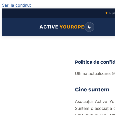
Sari la conținut
★
Fur
ACTIVE
YOUROPE
Politica de confi
Ultima actualizare: 9
Cine suntem
Asociația Active Yo
Suntem o asociație d