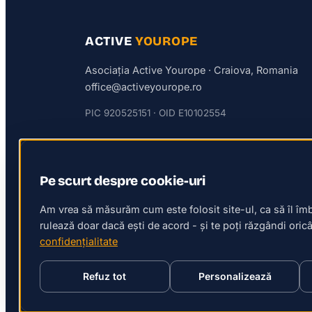
ACTIVE
YOUROPE
Asociația Active Yourope · Craiova, Romania
office@activeyourope.ro
PIC 920525151 · OID E10102554
Pe scurt despre cookie-uri
Am vrea să măsurăm cum este folosit site-ul, ca să îl îm
rulează doar dacă ești de acord - și te poți răzgândi ori
confidențialitate
Refuz tot
Personalizează
Politica de confidențialitate
Setări cookie-uri
© 2026 