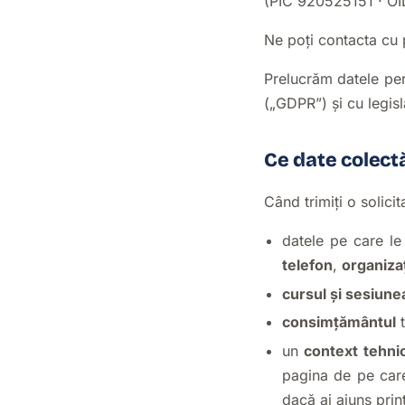
(PIC 920525151 · O
Ne poți contacta cu p
Prelucrăm datele per
(„GDPR”) și cu legis
Ce date colec
Când trimiți o solici
datele pe care l
telefon
,
organiza
cursul și sesiune
consimțământul
t
un
context tehni
pagina de pe care
dacă ai ajuns prin