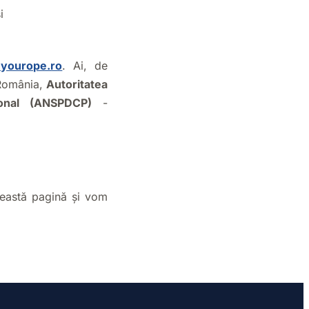
i
eyourope.ro
. Ai, de
 România,
Autoritatea
sonal (ANSPDCP)
-
eastă pagină și vom