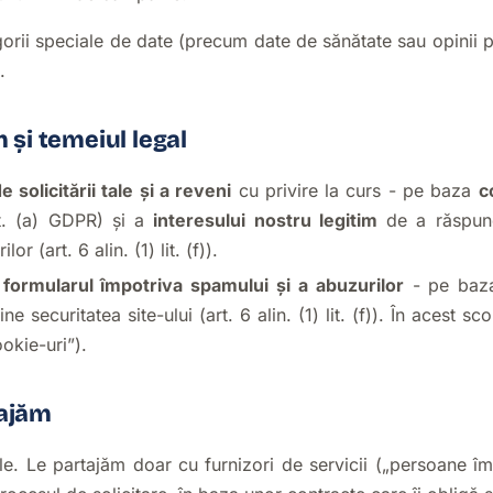
egorii speciale de date (precum date de sănătate sau opinii p
.
m și temeiul legal
solicitării tale și a reveni
cu privire la curs - pe baza
c
lit. (a) GDPR) și a
interesului nostru legitim
de a răspund
lor (art. 6 alin. (1) lit. (f)).
 formularul împotriva spamului și a abuzurilor
- pe ba
e securitatea site-ului (art. 6 alin. (1) lit. (f)). În acest s
ookie-uri”).
tajăm
e. Le partajăm doar cu furnizori de servicii („persoane îm