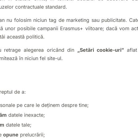
uzelor contractuale standard.
 nu folosim niciun tag de marketing sau publicitate. Cat
ă unor posibile campanii Erasmus+ viitoare; dacă vom acti
âi această politică.
au retrage alegerea oricând din
„Setări cookie-uri”
aflat
mitează în niciun fel site-ul.
eptul de a:
sonale pe care le deținem despre tine;
tăm
datele inexacte;
em
datele tale;
te
opune
prelucrării;