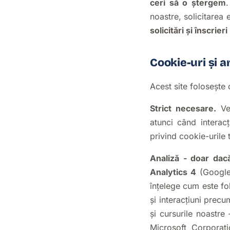
ceri să o ștergem
.
noastre, solicitarea
solicitări și înscrieri
Cookie-uri și a
Acest site folosește 
Strict necesare.
Ver
atunci când interac
privind cookie-urile 
Analiză - doar dacă
Analytics 4
(Google 
înțelege cum este folo
și interacțiuni precu
și cursurile noastre
Microsoft Corporat