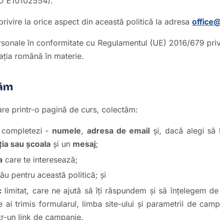
ID E10102554).
rivire la orice aspect din această politică la adresa
office
sonale în conformitate cu Regulamentul (UE) 2016/679 priv
lația română în materie.
tăm
tare printr-o pagină de curs, colectăm:
e completezi -
numele
,
adresa de email
și, dacă alegi să 
ția sau școala
și un
mesaj
;
a
care te interesează;
ău pentru această politică; și
c
limitat, care ne ajută să îți răspundem și să înțelegem de 
 ai trimis formularul, limba site-ului și parametrii de cam
tr-un link de campanie.