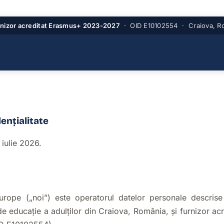
nizor acreditat Erasmus+ 2023-2027
· OID E10102554 · Craiova, R
dențialitate
 iulie 2026.
urope („noi”) este operatorul datelor personale descrise 
e educație a adulților din Craiova, România, și furnizor a