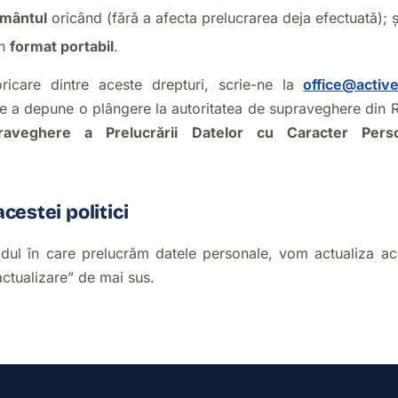
ământul
oricând (fără a afecta prelucrarea deja efectuată); ș
un
format portabil
.
ricare dintre aceste drepturi, scrie-ne la
office@activ
e a depune o plângere la autoritatea de supraveghere din
raveghere a Prelucrării Datelor cu Caracter Per
cestei politici
ul în care prelucrăm datele personale, vom actualiza ac
actualizare” de mai sus.