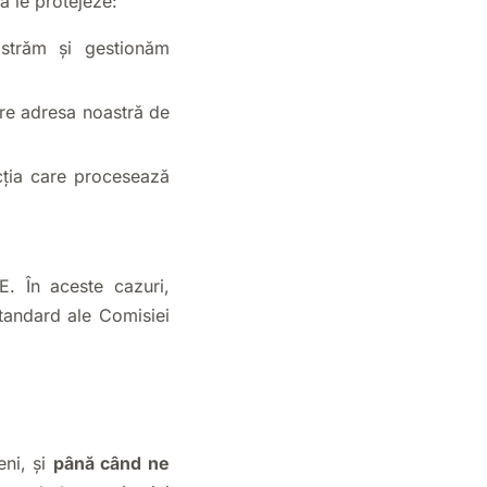
ă le protejeze:
străm și gestionăm
ătre adresa noastră de
cția care procesează
E. În aceste cazuri,
tandard ale Comisiei
eni, și
până când ne