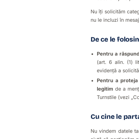
Nu îți solicităm cat
nu le incluzi în mesaj
De ce le folosi
Pentru a răspunde 
(art. 6 alin. (1) 
evidență a solicitări
Pentru a proteja
legitim
de a mențin
Turnstile (vezi „C
Cu cine le par
Nu vindem datele tal