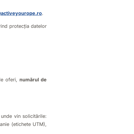
@activeyourope.ro
.
ind protecția datelor
le oferi,
numărul de
unde vin solicitările:
panie (etichete UTM),