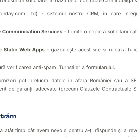
ocesul de solicitare, în baza unor contracte care îi obligă s
nday.com Ltd) - sistemul nostru CRM, în care înregi
re Communication Services
- trimite o copie a solicitării c
re Static Web Apps
- găzduiește acest site și rulează fun
ră verificarea anti-spam „Turnstile” a formularului.
furnizori pot prelucra datele în afara României sau a SE
perit de garanții adecvate (precum Clauzele Contractuale S
străm
ta atât timp cât avem nevoie pentru a-ți răspunde și a rev