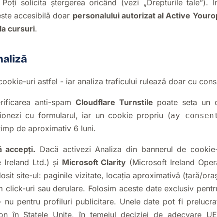
 Poți solicita ștergerea oricând (vezi „Drepturile tale”). Î
 este accesibilă doar
personalului autorizat al Active Your
 la cursuri
.
naliză
cookie-uri astfel - iar analiza traficului rulează doar cu con
ificarea anti-spam
Cloudflare Turnstile
poate seta un c
ționezi cu formularul, iar un cookie propriu (
ay-consen
timp de aproximativ 6 luni.
 accepți.
Dacă activezi Analiza din bannerul de cookie
Ireland Ltd.) și
Microsoft Clarity
(Microsoft Ireland Opera
sit site-ul: paginile vizitate, locația aproximativă (țară/oraș
m click-uri sau derulare. Folosim aceste date exclusiv pentr
 - nu pentru profiluri publicitare. Unele date pot fi preluc
ion în Statele Unite, în temeiul deciziei de adecvare U