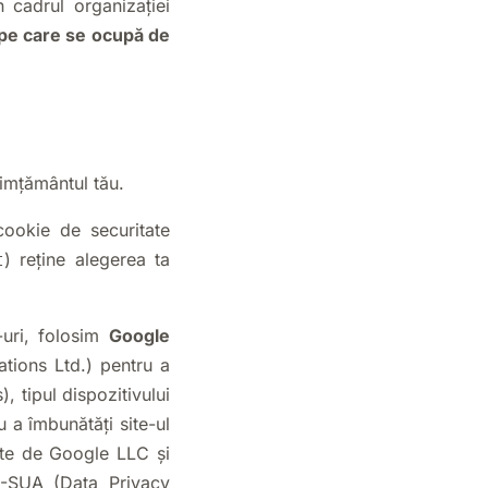
n cadrul organizației
ope care se ocupă de
simțământul tău.
ookie de securitate
) reține alegerea ta
t
-uri, folosim
Google
tions Ltd.) pentru a
), tipul dispozitivului
u a îmbunătăți site-ul
rate de Google LLC și
E-SUA (Data Privacy