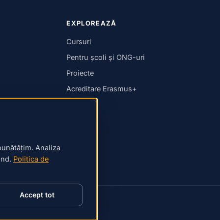
EXPLOREAZĂ
Cursuri
Pentru școli și ONG-uri
Proiecte
Acreditare Erasmus+
Noutăți
Asociație
Echipa
bunătățim. Analiza
Parteneri
când.
Politica de
Accept tot
Asociația Active Yourope