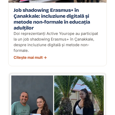
Job shadowing Erasmus+ în
Çanakkale: incluziune digitală și
metode non-formale în educația
adulților
Doi reprezentanți Active Yourope au participat
la un job shadowing Erasmus+ în Çanakkale,
despre incluziune digitală și metode non-
formale.
Citește mai mult →